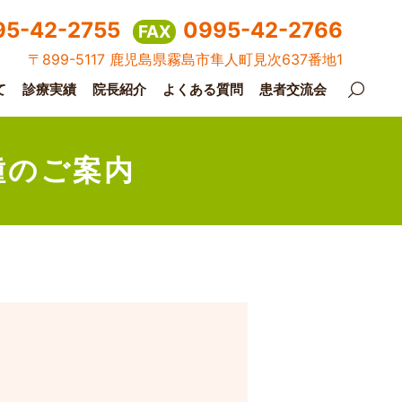
95-42-2755
0995-42-2766
FAX
〒899-5117 鹿児島県霧島市隼人町見次637番地1
て
診療実績
院長紹介
よくある質問
患者交流会
種のご案内