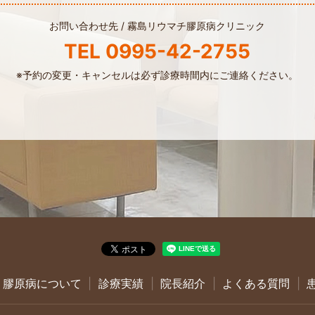
お問い合わせ先 /
霧島リウマチ膠原病クリニック
TEL
0995-42-2755
※予約の変更・キャンセルは
必ず診療時間内にご連絡ください。
・膠原病について
診療実績
院長紹介
よくある質問